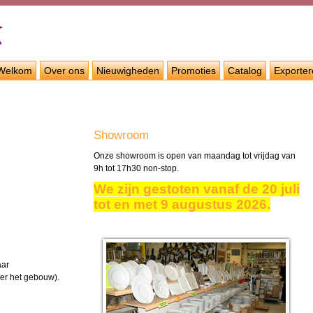
Welkom
Over ons
Nieuwigheden
Promoties
Catalog
Exporter
Showroom
Onze showroom
is
open van maandag tot
vrijdag
van
9h tot 17h30 non-stop.
We zijn gestoten vanaf de 20 juli
tot en met 9 augustus 2026.
aar
ter het gebouw
).