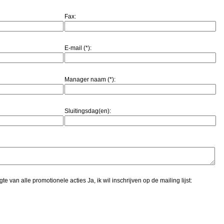
Fax:
E-mail (*):
Manager naam (*):
Sluitingsdag(en):
e van alle promotionele acties Ja, ik wil inschrijven op de mailing lijst: